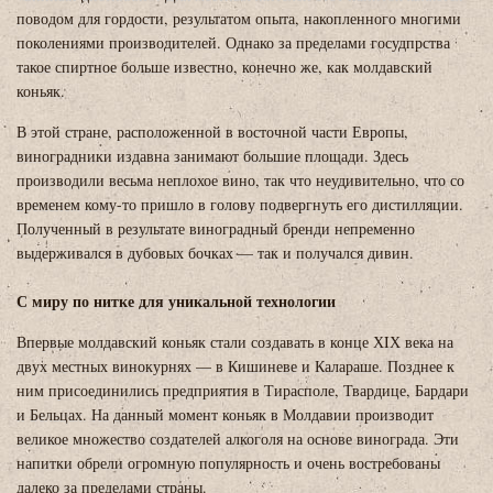
поводом для гордости, результатом опыта, накопленного многими
поколениями производителей. Однако за пределами госудпрства
такое спиртное больше известно, конечно же, как молдавский
коньяк.
В этой стране, расположенной в восточной части Европы,
виноградники издавна занимают большие площади. Здесь
производили весьма неплохое вино, так что неудивительно, что со
временем кому-то пришло в голову подвергнуть его дистилляции.
Полученный в результате виноградный бренди непременно
выдерживался в дубовых бочках — так и получался дивин.
С миру по нитке для уникальной технологии
Впервые молдавский коньяк стали создавать в конце ХIХ века на
двух местных винокурнях — в Кишиневе и Калараше. Позднее к
ним присоединились предприятия в Тирасполе, Твардице, Бардари
и Бельцах. На данный момент коньяк в Молдавии производит
великое множество создателей алкоголя на основе винограда. Эти
напитки обрели огромную популярность и очень востребованы
далеко за пределами страны.