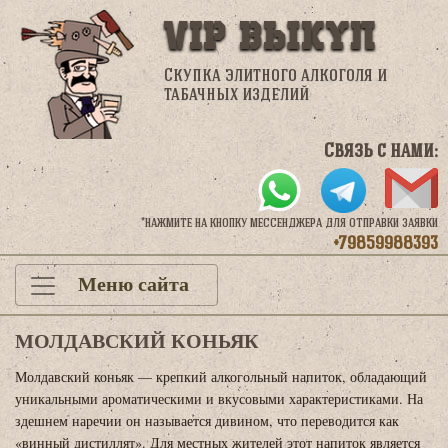
VIP Выкуп
Скупка элитного алкоголя и
табачных изделий
Связь с нами:
*нажмите на кнопку мессенджера для отправки заявки
+79859988393
Меню сайта
МОЛДАВСКИЙ КОНЬЯК
Молдавский коньяк — крепкий алкогольный напиток, обладающий
уникальными ароматическими и вкусовыми характеристиками. На
здешнем наречии он называется дивином, что переводится как
«винный дистиллят». Для местных жителей этот напиток является