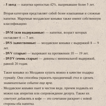
- 5 звезд
— напитки крепостью 42%, вызревавшие более 5 лет.
Вторая категория представляет собой более изысканные и сложные
напитки. Марочные молдавские коньяки также имеют собственную
классификацию:
- DVM (или выдержанные)
— напитки, возраст которых
составляет 6 — 7 лет.
- DVS (качественные)
— молдавские коньяки с выдержкой 8 — 9
лет.
- DVV (старые)
— вызревают на протяжении 10 — 19 лет.
- DVFV (очень старые)
— дивины с минимальной выдержкой,
равной 20 годам.
Такие коньяки из Молдавии купить можно в качестве подарка
гурману. Они способны украсить праздничный стол и сделать
знаменательное событие еще ярче.
Молдавские коньяки пьют в чистом виде, причем подавать их
можно как аперитив или сопровождение десерта. Также их
советуют добавлять в кофе — это сочетание раскроет с новой
стороны оба напитка.