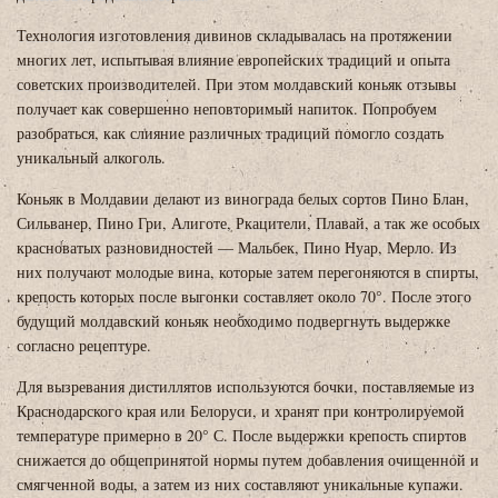
Технология изготовления дивинов складывалась на протяжении
многих лет, испытывая влияние европейских традиций и опыта
советских производителей. При этом молдавский коньяк отзывы
получает как совершенно неповторимый напиток. Попробуем
разобраться, как слияние различных традиций помогло создать
уникальный алкоголь.
Коньяк в Молдавии делают из винограда белых сортов Пино Блан,
Сильванер, Пино Гри, Алиготе, Ркацители, Плавай, а так же особых
красноватых разновидностей — Мальбек, Пино Нуар, Мерло. Из
них получают молодые вина, которые затем перегоняются в спирты,
крепость которых после выгонки составляет около 70°. После этого
будущий молдавский коньяк необходимо подвергнуть выдержке
согласно рецептуре.
Для вызревания дистиллятов используются бочки, поставляемые из
Краснодарского края или Белоруси, и хранят при контролируемой
температуре примерно в 20° С. После выдержки крепость спиртов
снижается до общепринятой нормы путем добавления очищенной и
смягченной воды, а затем из них составляют уникальные купажи.