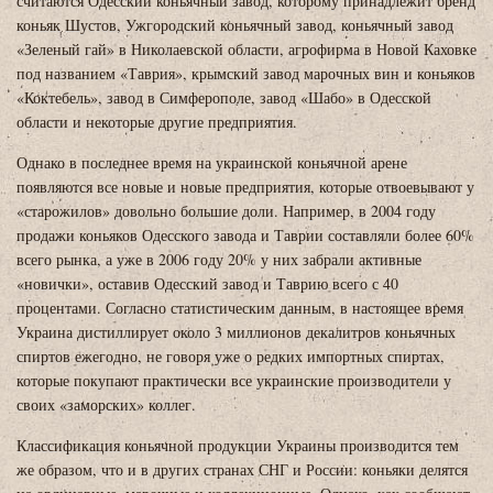
считаются Одесский коньячный завод, которому принадлежит бренд
коньяк Шустов, Ужгородский коньячный завод, коньячный завод
«Зеленый гай» в Николаевской области, агрофирма в Новой Каховке
под названием «Таврия», крымский завод марочных вин и коньяков
«Коктебель», завод в Симферополе, завод «Шабо» в Одесской
области и некоторые другие предприятия.
Однако в последнее время на украинской коньячной арене
появляются все новые и новые предприятия, которые отвоевывают у
«старожилов» довольно большие доли. Например, в 2004 году
продажи коньяков Одесского завода и Таврии составляли более 60%
всего рынка, а уже в 2006 году 20% у них забрали активные
«новички», оставив Одесский завод и Таврию всего с 40
процентами. Согласно статистическим данным, в настоящее время
Украина дистиллирует около 3 миллионов декалитров коньячных
спиртов ежегодно, не говоря уже о редких импортных спиртах,
которые покупают практически все украинские производители у
своих «заморских» коллег.
Классификация коньячной продукции Украины производится тем
же образом, что и в других странах СНГ и России: коньяки делятся