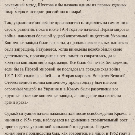
рекламный метод Шустова я бы назвала одним из первых удачных
пиар-ходов в истории российского пиара!
Так, украинское коньячное производство находилось на самом пике
своего развития, пока в июле 1914 года не началась Первая мировая
война, нанесшая большой ущерб алкогольной индустрии Украины.
Коньячные заводы были закрыты, а продажа алкогольных напитков
была запрещена. Разумеется, когда виноделы возобновили свою
деятельность, производительность заметно сократилась, да и
качество коньяков явно «хромало». Все было бы не так безнадежно,
если бы за Первой мировой не последовала гражданская война
1917-1921 годов, а за ней — и Вторая мировая. Во время Великой
Отечественной войны коньячному производству был нанесен
огромный ущерб: на Украине и в Крыму были разрушены все
крупные и мелкие коньячные заводы, а виноделие оказалось на
грани краха.
Однако ситуация начала налаживаться после освобождения Крыма, а
начиная с 1954 года, наблюдался на удивление стремительный рост
производства украинской коньячной продукции. Подъем
коньячного производства был, как говорится, на лицо: в 1962 году в