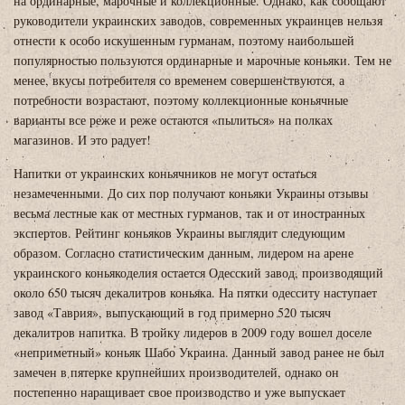
на ординарные, марочные и коллекционные. Однако, как сообщают
руководители украинских заводов, современных украинцев нельзя
отнести к особо искушенным гурманам, поэтому наибольшей
популярностью пользуются ординарные и марочные коньяки. Тем не
менее, вкусы потребителя со временем совершенствуются, а
потребности возрастают, поэтому коллекционные коньячные
варианты все реже и реже остаются «пылиться» на полках
магазинов. И это радует!
Напитки от украинских коньячников не могут остаться
незамеченными. До сих пор получают коньяки Украины отзывы
весьма лестные как от местных гурманов, так и от иностранных
экспертов. Рейтинг коньяков Украины выглядит следующим
образом. Согласно статистическим данным, лидером на арене
украинского коньякоделия остается Одесский завод, производящий
около 650 тысяч декалитров коньяка. На пятки одесситу наступает
завод «Таврия», выпускающий в год примерно 520 тысяч
декалитров напитка. В тройку лидеров в 2009 году вошел доселе
«неприметный» коньяк Шабо Украина. Данный завод ранее не был
замечен в пятерке крупнейших производителей, однако он
постепенно наращивает свое производство и уже выпускает