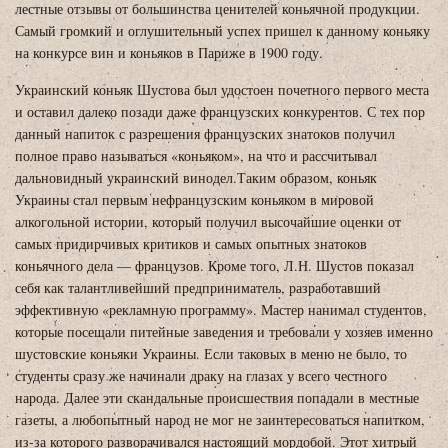
лестные отзывы от большинства ценителей коньячной продукции.
Самый громкий и оглушительный успех пришел к данному коньяку
на конкурсе вин и коньяков в Париже в 1900 году.
Украинский коньяк Шустова был удостоен почетного первого места
и оставил далеко позади даже французских конкурентов. С тех пор
данный напиток с разрешения французских знатоков получил
полное право называться «коньяком», на что и рассчитывал
дальновидный украинский винодел.Таким образом, коньяк
Украины стал первым нефранцузским коньяком в мировой
алкогольной истории, который получил высочайшие оценки от
самых придирчивых критиков и самых опытных знатоков
коньячного дела — французов. Кроме того, Л.Н. Шустов показал
себя как талантливейший предприниматель, разработавший
эффективную «рекламную программу». Мастер нанимал студентов,
которые посещали питейные заведения и требовали у хозяев именно
шустовские коньяки Украины. Если таковых в меню не было, то
студенты сразу же начинали драку на глазах у всего честного
народа. Далее эти скандальные происшествия попадали в местные
газеты, а любопытный народ не мог не заинтересоваться напитком,
из-за которого разворачивался настоящий мордобой. Этот хитрый