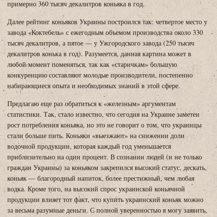
примерно 360 тысяч декалитров коньяка в год.
Далее рейтинг коньяков Украины построился так: четвертое место у
завода «Коктебель» с ежегодным объемом производства около 330
тысяч декалитров, а пятое — у Ужгородского завода (250 тысяч
декалитров конька в год). Разумеется, данная картина может в
любой момент поменяться, так как «старичкам» большую
конкуренцию составляют молодые производители, постепенно
набирающиеся опыта и необходимых знаний в этой сфере.
Предлагаю еще раз обратиться к «железным» аргументам
статистики. Так, стало известно, что сегодня на Украине заметен
рост потребления коньяка, но это не говорит о том, что украинцы
стали больше пить. Коньяки «выезжают» на снижении доли
водочной продукции, которая каждый год уменьшается
приблизительно на один процент. В сознании людей (и не только
граждан Украины) за коньяком закрепился высокий статус, дескать,
коньяк — благородный напиток, более престижный, чем любая
водка. Кроме того, на высокий спрос украинской коньячной
продукции влияет тот факт, что купить украинский коньяк можно
за весьма разумные деньги. С полной уверенностью я могу заявить,