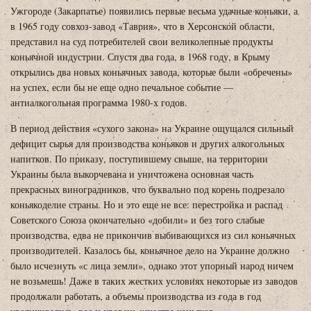
Ужгороде (Закарпатье) появились первые весьма удачные коньяки, а
в 1965 году совхоз-завод «Таврия», что в Херсонской области,
представил на суд потребителей свои великолепные продукты
коньячной индустрии. Спустя два года, в 1968 году, в Крыму
открылись два новых коньячных завода, которые были «обречены»
на успех, если бы не еще одно печальное событие —
антиалкогольная программа 1980-х годов.
В период действия «сухого закона» на Украине ощущался сильный
дефицит сырья для производства коньяков и других алкогольных
напитков. По приказу, поступившему свыше, на территории
Украины была выкорчевана и уничтожена основная часть
прекрасных виноградников, что буквально под корень подрезало
коньякоделие страны. Но и это еще не все: перестройка и распад
Советского Союза окончательно «добили» и без того слабые
производства, едва не прикончив выбивающихся из сил коньячных
производителей. Казалось бы, коньячное дело на Украине должно
было исчезнуть «с лица земли», однако этот упорный народ ничем
не возьмешь! Даже в таких жестких условиях некоторые из заводов
продолжали работать, а объемы производства из года в год