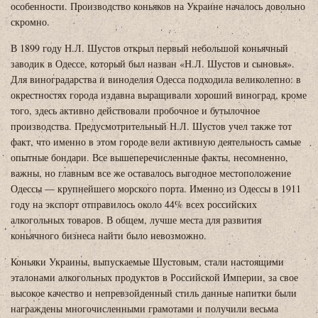
особенности. Производство коньяков на Украине началось довольно
скромно.
В 1899 году Н.Л. Шустов открыл первый небольшой коньячный
заводик в Одессе, который был назван «Н.Л. Шустов и сыновья».
Для виноградарства и виноделия Одесса подходила великолепно: в
окрестностях города издавна выращивали хороший виноград, кроме
того, здесь активно действовали пробочное и бутылочное
производства. Предусмотрительный Н.Л. Шустов учел также тот
факт, что именно в этом городе вели активную деятельность самые
опытные бондари. Все вышеперечисленные факты, несомненно,
важны, но главным все же оставалось выгодное местоположение
Одессы — крупнейшего морского порта. Именно из Одессы в 1911
году на экспорт отправилось около 44% всех российских
алкогольных товаров. В общем, лучше места для развития
коньячного бизнеса найти было невозможно.
Коньяки Украины, выпускаемые Шустовым, стали настоящими
эталонами алкогольных продуктов в Российской Империи, за свое
высокое качество и непревзойденный стиль данные напитки были
награждены многочисленными грамотами и получили весьма