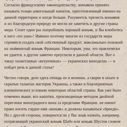
Согласно французскому законодательству, коньяком принято
называть только алкогольный напиток, приготовленный именно на
данной территории и нигде больше. Разумеется, прелесть коньяков
и их благородную природу не могли не заметить и другие страны
мира. Стоит один раз попробовать хороший коньяк, и Вы влюбитесь
в него «по уши»! Именно поэтому многие из государств мира
стремятся создать свой собственный продукт, максимально похожий
на знаменитый коньяк Франции. Некоторым, увы, это практически
не удается, а другие заметно преуспели в данной области. Вот о
таких талантливых «везунчиках» — украинских виноделах — и
пойдет речь в данной статье!
Честно говоря, дело здесь отнюдь не в везении, а скорее в опыте и
скрытых талантах мастеров Украины, а также в благоприятных
климатических условиях некоторых областей страны. Как уже было
отмечено выше, все напитки, произведенные методом двойной
перегонки виноградного вина за пределами Франции, не имеют
право носить гордое имя «коньяк» и должны называться «бренди».
Но с другой стороны, повернется ли у Вас язык назвать, например,
потрясающий украинский коньяк Шабо или коньяк Шустов словом