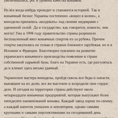
увеличивались, рос и уровень качества коньяков.
Но все когда-нибудь проходит и становится историей. Так и
коньячный бизнес Украины постепенно «вошел в колею», а
виноделы принялись «колдовать» над своими шедеврами с
удвоенной силой. Да и государство, как говорится, помогло, чем
могло! Уже в 1998 году правительство страны разрешило
беспошлинный ввоз коньячных спиртов из-за рубежа. Причем
спирты закупались не только в странах ближнего зарубежья, но и в
Испании и Франции. Благотворно повлияло на развитие
украинского коньячного производства появление в стране
собственной сырьевой базы, благо на Украине есть, где разгуляться,
да и климат здесь весьма удачный.
Украинские мастера-виноделы, пройдя сквозь все беды и напасти,
выпавшие на их долю, все же выстояли и возродили свое гордое
дело. И сегодня на территории страны действуют около
четырнадцати коньячных предприятий, которые выпускают более
пятидесяти наименований коньяка. Каждый завод хорош по-своему,
а каждый напиток уникален и неповторим, однако самыми
крупными и самыми перспективными на сегодняшний день