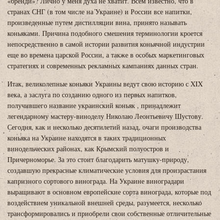
«бренди»? Лично у меня духа не хватит. Всем известно, что в
странах СНГ (в том числе на Украине) и России все напитки,
произведенные путем дистилляции вина, принято называть
коньяками. Причина подобного смешения терминологии кроется
непосредственно в самой истории развития коньячной индустрии
еще во времена царской России, а также в особых маркетинговых
стратегиях и современных рекламных кампаниях данных стран.
Итак, великолепные коньяки Украины ведут свою историю с XIX
века, а заслуга по созданию одного из первых напитков,
получившего название украинский коньяк , принадлежит
легендарному мастеру-виноделу Николаю Леонтьевичу Шустову.
Сегодня, как и несколько десятилетий назад, очаги производства
коньяка на Украине находятся в таких традиционных
винодельческих районах, как Крымский полуостров и
Причерноморье. За это стоит благодарить матушку-природу,
создавшую прекрасные климатические условия для произрастания
капризного сортового винограда. На Украине виноградари
выращивают в основном европейские сорта винограда, которые под
воздействием уникальной внешней среды, разумеется, несколько
трансформировались и приобрели свои собственные отличительные